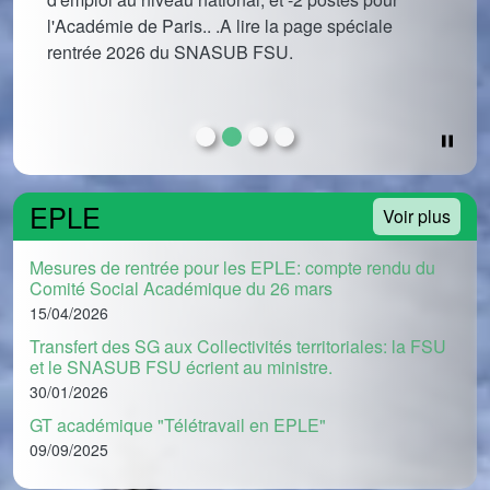
f
l'Académie de Paris.. .A lire la page spéciale
d
rentrée 2026 du SNASUB FSU.
p
na
EPLE
Voir plus
Mesures de rentrée pour les EPLE: compte rendu du
Comité Social Académique du 26 mars
15/04/2026
Transfert des SG aux Collectivités territoriales: la FSU
et le SNASUB FSU écrient au ministre.
30/01/2026
GT académique "Télétravail en EPLE"
09/09/2025