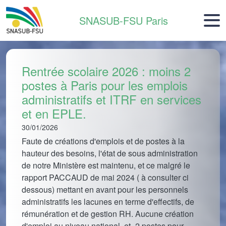
Aller au contenu principal
SNASUB-FSU Paris
Rentrée scolaire 2026 : moins 2
T
postes à Paris pour les emplois
t
administratifs et ITRF en services
F
et en EPLE.
3
U
30/01/2026
t
Faute de créations d'emplois et de postes à la
c
hauteur des besoins, l'état de sous administration
la
d
de notre Ministère est maintenu, et ce malgré le
a
rapport PACCAUD de mai 2024 ( à consulter ci
g
dessous) mettant en avant pour les personnels
s
t
administratifs les lacunes en terme d'effectifs, de
à
u
rémunération et de gestion RH. Aucune création
 %
n
d'emploi au niveau national, et -2 postes pour