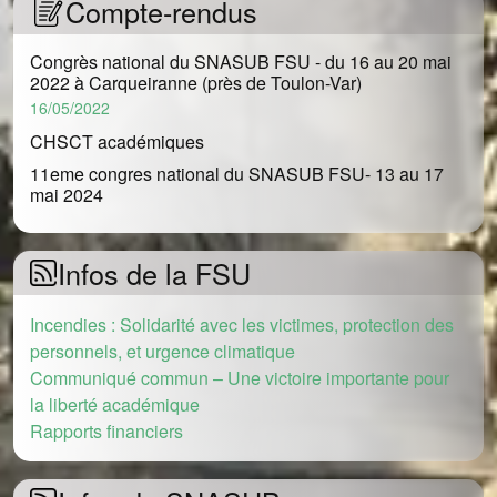
Compte-rendus
Congrès national du SNASUB FSU - du 16 au 20 mai
2022 à Carqueiranne (près de Toulon-Var)
Date
16/05/2022
CHSCT académiques
11eme congres national du SNASUB FSU- 13 au 17
mai 2024
Infos de la FSU
Incendies : Solidarité avec les victimes, protection des
personnels, et urgence climatique
Communiqué commun – Une victoire importante pour
la liberté académique
Rapports financiers