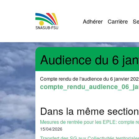
Navigation pr
Adhérer
Carrière
Se
EPLE
Audience du 6 jan
Compte rendu de l'audience du 6 janvier 20
compte_rendu_audience_06_jan
Dans la même section
Mesures de rentrée pour les EPLE: compte 
15/04/2026
Transfert des SG aux Collectivités territoria