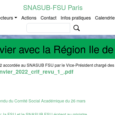
Aller au contenu principal
SNASUB-FSU Paris
incipale
cteurs
Actions
Contact
Infos pratiques
Calendrie
vier avec la Région Ile d
22 accordée au SNASUB FSU par le Vice-Président chargé des l
vier_2022_crif_revu_1_.pdf
rendu du Comité Social Académique du 26 mars
les: la FSU et le SNASUB FSU écrient au ministre.