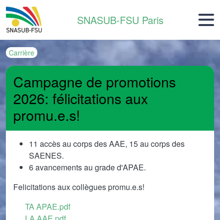
Aller au contenu principal
SNASUB-FSU Paris
Carrière
Campagne de promotions
2026: félicitations aux
promu.e.s!
11 accès au corps des AAE, 15 au corps des
SAENES.
6 avancements au grade d'APAE.
Felicitations aux collègues promu.e.s!
Document
TA APAE.pdf
Document
LA AAE.pdf